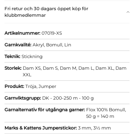
Fri retur och 30 dagars öppet köp för
klubbmedlemmar
Artikelnummer:
07019-XS
Garnkvalité:
Akryl,
Bomull,
Lin
Teknik:
Stickning
Storlek:
Dam XS,
Dam S,
Dam M,
Dam L,
Dam XL,
Dam
XXL
Produkt:
Tröja,
Jumper
Garnviktsgrupp:
DK - 200-250 m - 100 g
Garnalternativ för utgångna garner:
Flox 100% Bomull,
50 g = 140 m
Marks & Kattens Jumperstickor:
3 mm,
3½ mm