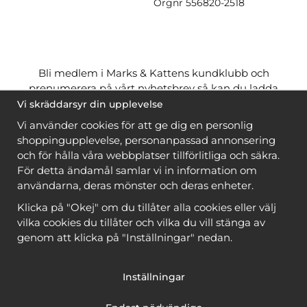
Orgnr
556820-2518
Bli medlem i Marks & Kattens kundklubb och
prenumerera på vårt nyhetsbrev så kan du ladda
ner många mönster
gratis
och få många
på köpet
Vi skräddarsyr din upplevelse
när du handlar garn till mönstret. Du ser vilka som
Vi använder cookies för att ge dig en personlig
är
gratis
när du är
inloggad
.
shoppingupplevelse, personanpassad annonsering
och för hålla våra webbplatser tillförlitliga och säkra.
Bli medlem
För detta ändamål samlar vi in information om
användarna, deras mönster och deras enheter.
Klicka på "Okej" om du tillåter alla cookies eller välj
vilka cookies du tillåter och vilka du vill stänga av
genom att klicka på "Inställningar" nedan.
Copyright © 2026, Marks & Kattens AB
Inställningar