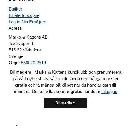
Återförsäljare
Butiker
Bli återförsäljare
Log in återförsäljare
Adress
Marks & Kattens AB
Textilvägen 1
515 32 Viskafors
Sverige
Orgnr
556820-2518
Bli medlem i Marks & Kattens kundklubb och prenumerera
på vårt nyhetsbrev så kan du ladda ner många mönster
gratis
och få många
på köpet
när du handlar garn till
mönstret. Du ser vilka som är
gratis
när du är
inloggad
.
Bli medlem