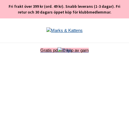
Fri frakt över 399 kr (ord. 49 kr). Snabb leverans (1-3 dagar). Fri
retur och 30 dagars öppet köp för klubbmedlemmar.
Gratis pdf vid köp av garn