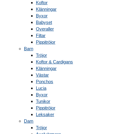
Koftor
Klänningar
Byxor
Babyset
Overaller
Filtar
Pippitröjor
Barn
Tröjor
Koftor & Cardigans
Klänningar
Västar
Ponchos
Lucia
Byxor
Tunikor
Pippitröjor
Leksaker
Dam
Tröjor