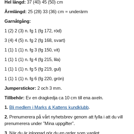
Hel längd:
37 (40) 45 (50) cm
Ärmlängd:
25 (28) 33 (36) cm = underärm
Garnåtgång:
1 (2) 2 (3) n. fg 1 (fg 172, röd)
3 (4) 4 (5) n. fg 2 (fg 168, svart)
1 (1) 1 (1) n. fg 3 (fg 150, vit)
1 (1) 1 (1) n. fg 4 (fg 215, lila)
1 (1) 1 (1) n. fg 5 (fg 219, gul)
1 (1) 1 (1) n. fg 6 (fg 220, grön)
Jumperstickor:
2 och 3 mm.
Tillbehör:
Ev en dragkedja ca 10 cm till ena axeln.
1.
Bli medlem i Marks & Kattens kundklubb
.
2.
Prenumerera på vårt nyhetsbrev genom att fylla i att du vill
prenumerera under "Mina uppgifter".
3.
När du är inloggad gör du en order som vanligt.