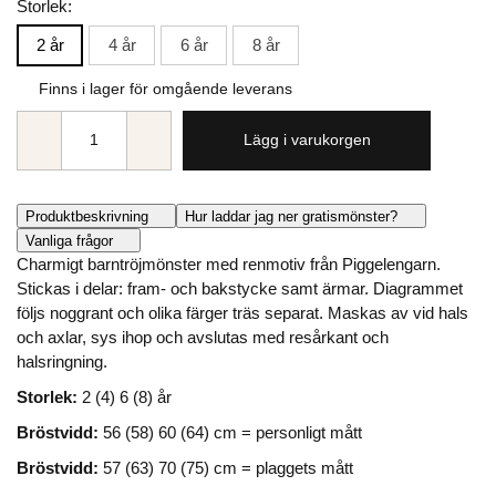
Storlek:
2 år
4 år
6 år
8 år
Finns i lager för omgående leverans
Lägg i varukorgen
Produktbeskrivning
Hur laddar jag ner gratismönster?
Vanliga frågor
Charmigt barntröjmönster med renmotiv från Piggelengarn.
Stickas i delar: fram- och bakstycke samt ärmar. Diagrammet
följs noggrant och olika färger träs separat. Maskas av vid hals
och axlar, sys ihop och avslutas med resårkant och
halsringning.
Storlek:
2 (4) 6 (8) år
Bröstvidd:
56 (58) 60 (64) cm = personligt mått
Bröstvidd:
57 (63) 70 (75) cm = plaggets mått