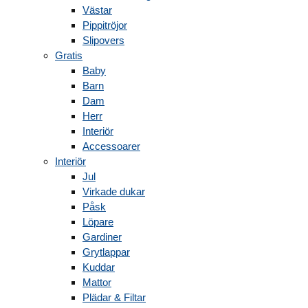
Västar
Pippitröjor
Slipovers
Gratis
Baby
Barn
Dam
Herr
Interiör
Accessoarer
Interiör
Jul
Virkade dukar
Påsk
Löpare
Gardiner
Grytlappar
Kuddar
Mattor
Plädar & Filtar