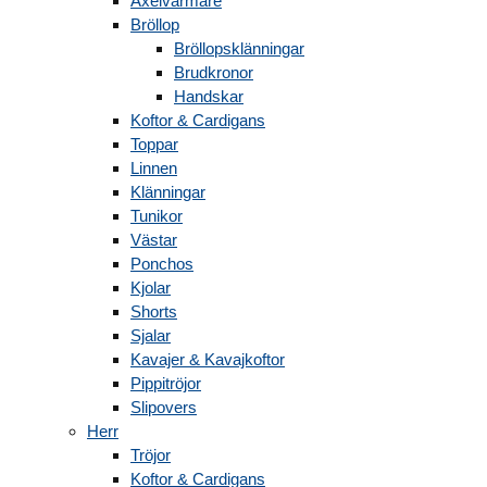
Axelvärmare
Bröllop
Bröllopsklänningar
Brudkronor
Handskar
Koftor & Cardigans
Toppar
Linnen
Klänningar
Tunikor
Västar
Ponchos
Kjolar
Shorts
Sjalar
Kavajer & Kavajkoftor
Pippitröjor
Slipovers
Herr
Tröjor
Koftor & Cardigans