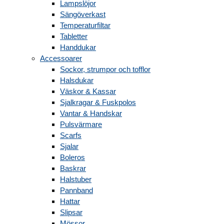
Lampslöjor
Sängöverkast
Temperaturfiltar
Tabletter
Handdukar
Accessoarer
Sockor, strumpor och tofflor
Halsdukar
Väskor & Kassar
Sjalkragar & Fuskpolos
Vantar & Handskar
Pulsvärmare
Scarfs
Sjalar
Boleros
Baskrar
Halstuber
Pannband
Hattar
Slipsar
Mössor