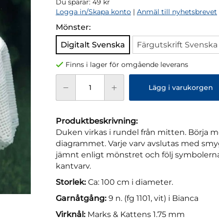
Du sparar:
49 kr
Logga in/Skapa konto
|
Anmäl till nyhetsbrevet
Mönster:
Digitalt Svenska
Färgutskrift Svenska
Finns i lager för omgående leverans
Lägg i varukorgen
Produktbeskrivning:
Duken virkas i rundel från mitten. Börja m
diagrammet. Varje varv avslutas med smy
jämnt enligt mönstret och följ symbolerna
kantvarv.
Storlek:
Ca: 100 cm i diameter.
Garnåtgång:
9 n. (fg 1101, vit) i Bianca
Virknål:
Marks & Kattens 1.75 mm