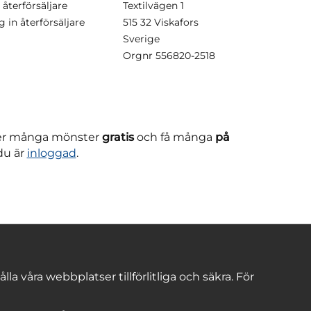
 återförsäljare
Textilvägen 1
g in återförsäljare
515 32 Viskafors
Sverige
Orgnr
556820-2518
ner många mönster
gratis
och få många
på
du är
inloggad
.
 våra webbplatser tillförlitliga och säkra. För