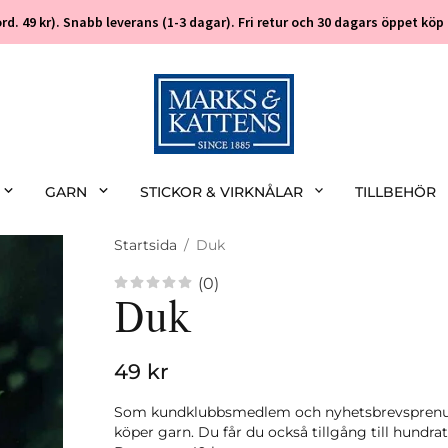
 (ord. 49 kr). Snabb leverans (1-3 dagar). Fri retur och 30 dagars öppet k
GARN
STICKOR & VIRKNÅLAR
TILLBEHÖR
Startsida
/
Duk
(0)
Duk
49 kr
Som kundklubbsmedlem och nyhetsbrevsprenume
köper garn. Du får du också tillgång till hundra