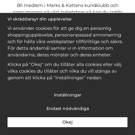
Bli medlem i Marks & Kattens kundklubb och
prenumerera på vårt nyhetsbrev så kan du ladda
ner många mönster
gratis
och få många
på köpet
Vi skräddarsyr din upplevelse
när du handlar garn till mönstret. Du ser vilka som
Vi använder cookies för att ge dig en personlig
är
gratis
när du är
inloggad
.
shoppingupplevelse, personanpassad annonsering
och för hålla våra webbplatser tillförlitliga och säkra.
Bli medlem
För detta ändamål samlar vi in information om
användarna, deras mönster och deras enheter.
Klicka på "Okej" om du tillåter alla cookies eller välj
vilka cookies du tillåter och vilka du vill stänga av
genom att klicka på "Inställningar" nedan.
Copyright © 2026, Marks & Kattens AB
Inställningar
Endast nödvändiga
Okej