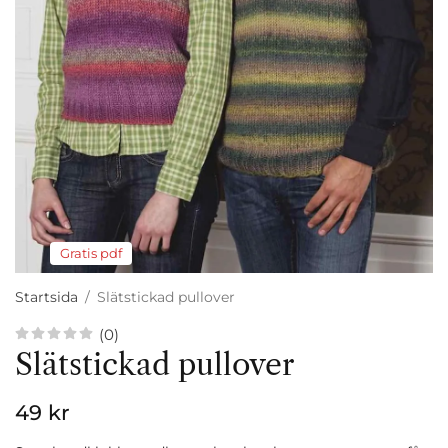
Gratis pdf
Startsida
/
Slätstickad pullover
(0)
Slätstickad pullover
49 kr