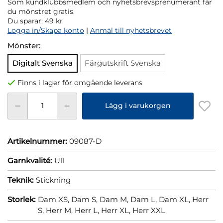
Som kundklubbsmedlem och nyhetsbrevsprenumerant får
du mönstret gratis.
Du sparar:
49 kr
Logga in/Skapa konto
|
Anmäl till nyhetsbrevet
Mönster:
Digitalt Svenska
Färgutskrift Svenska
Finns i lager för omgående leverans
Lägg i varukorgen
Artikelnummer:
09087-D
Garnkvalité:
Ull
Teknik:
Stickning
Storlek:
Dam XS,
Dam S,
Dam M,
Dam L,
Dam XL,
Herr
S,
Herr M,
Herr L,
Herr XL,
Herr XXL