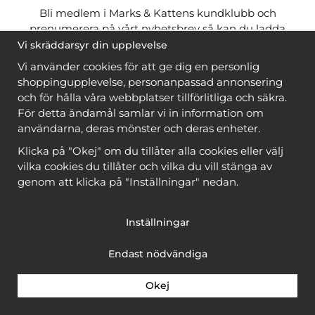
Bli medlem i Marks & Kattens kundklubb och
prenumerera på vårt nyhetsbrev så kan du ladda
ner många mönster
gratis
och få många
på köpet
Vi skräddarsyr din upplevelse
när du handlar garn till mönstret. Du ser vilka som
Vi använder cookies för att ge dig en personlig
är
gratis
när du är
inloggad
.
shoppingupplevelse, personanpassad annonsering
och för hålla våra webbplatser tillförlitliga och säkra.
Bli medlem
För detta ändamål samlar vi in information om
användarna, deras mönster och deras enheter.
Klicka på "Okej" om du tillåter alla cookies eller välj
vilka cookies du tillåter och vilka du vill stänga av
genom att klicka på "Inställningar" nedan.
Copyright © 2026, Marks & Kattens AB
Inställningar
Endast nödvändiga
Okej