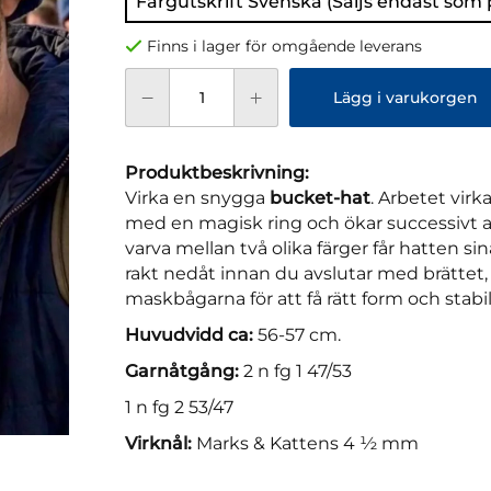
Färgutskrift Svenska (Säljs endast som
Finns i lager för omgående leverans
Lägg i varukorgen
Produktbeskrivning:
Virka en snygga
bucket-hat
. Arbetet vir
med en magisk ring och ökar successivt an
varva mellan två olika färger får hatten sin
rakt nedåt innan du avslutar med brättet,
maskbågarna för att få rätt form och stabil
Huvudvidd ca:
56-57 cm.
Garnåtgång:
2 n fg 1 47/53
1 n fg 2 53/47
Virknål:
Marks & Kattens 4 ½ mm