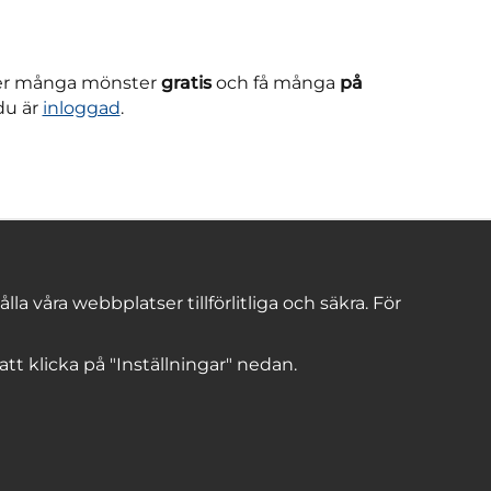
ner många mönster
gratis
och få många
på
du är
inloggad
.
 våra webbplatser tillförlitliga och säkra. För
 att klicka på "Inställningar" nedan.