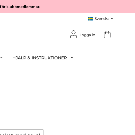
öp för klubbmedlemmar.
Logga in
HJÄLP & INSTRUKTIONER