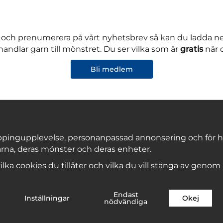
 och prenumerera på vårt nyhetsbrev så kan du ladda 
andlar garn till mönstret. Du ser vilka som är
gratis
när 
Bli medlem
pingupplevelse, personanpassad annonsering och för hålla
rna, deras mönster och deras enheter.
Copyright © 2026, Marks & Kattens AB
 vilka cookies du tillåter och vilka du vill stänga av genom
Endast
Inställningar
Okej
nödvändiga