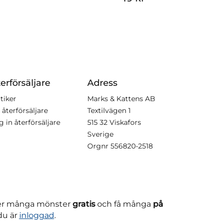
erförsäljare
Adress
tiker
Marks & Kattens AB
 återförsäljare
Textilvägen 1
g in återförsäljare
515 32 Viskafors
Sverige
Orgnr
556820-2518
ner många mönster
gratis
och få många
på
du är
inloggad
.