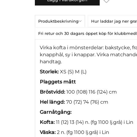
Produktbeskrivning
Hur laddar jag ner gr
Fri retur och 30 dagars öppet köp för klubbme
Virka kofta i mönsterdelar: bakstycke, 
knapphål, sy i knappar. Virka matchand
handtag.
Storlek:
XS (S) M (L)
Plaggets mått
Bröstvidd:
100 (108) 116 (124) cm
Hel längd:
70 (72) 74 (76) cm
Garnåtgång:
Kofta:
11 (12) 13 (14) n. (fg 1100 lj.grå) i Lin
Väska:
2 n. (fg 1100 lj.grå) i Lin