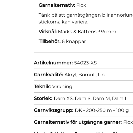
Garnalternativ:
Flox
Tänk på att garnåtgången blir annorlun
stickorna kan variera.
Virknål:
Marks & Kattens 3½ mm
Tillbehör:
6 knappar
Artikelnummer:
54023-XS
Garnkvalité:
Akryl,
Bomull,
Lin
Teknik:
Virkning
Storlek:
Dam XS,
Dam S,
Dam M,
Dam L
Garnviktsgrupp:
DK - 200-250 m - 100 g
Garnalternativ för utgångna garner:
Flo