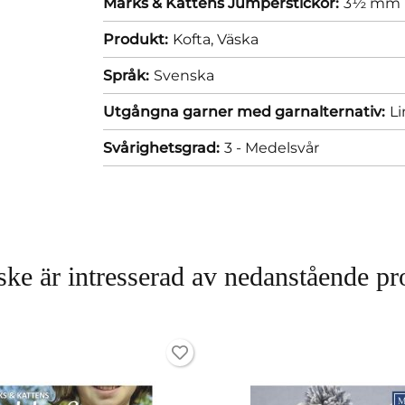
Marks & Kattens Jumperstickor:
3½ mm
Produkt:
Kofta,
Väska
Språk:
Svenska
Utgångna garner med garnalternativ:
Li
Svårighetsgrad:
3 - Medelsvår
ke är intresserad av nedanstående pr