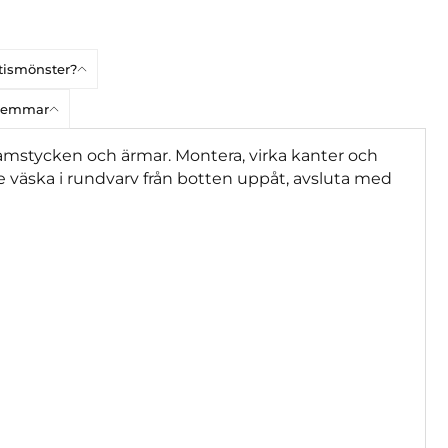
atismönster?
dlemmar
framstycken och ärmar. Montera, virka kanter och
e väska i rundvarv från botten uppåt, avsluta med