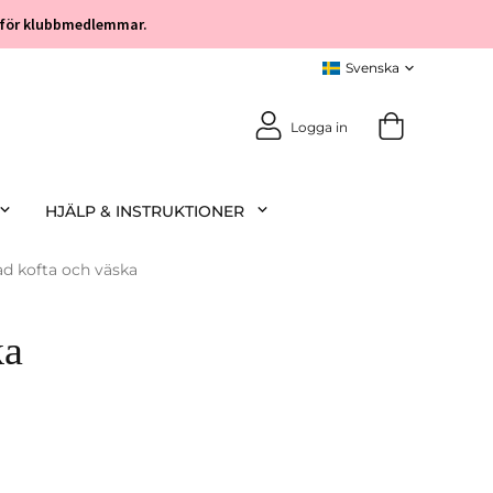
öp för klubbmedlemmar.
Logga in
HJÄLP & INSTRUKTIONER
ad kofta och väska
ka