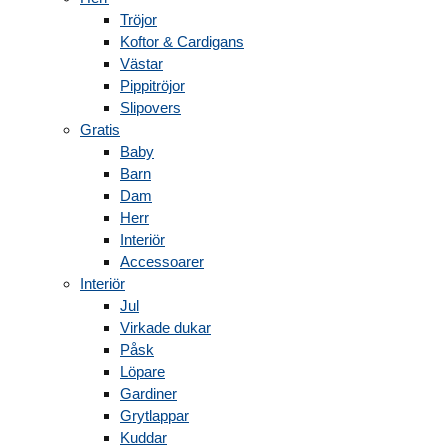
Tröjor
Koftor & Cardigans
Västar
Pippitröjor
Slipovers
Gratis
Baby
Barn
Dam
Herr
Interiör
Accessoarer
Interiör
Jul
Virkade dukar
Påsk
Löpare
Gardiner
Grytlappar
Kuddar