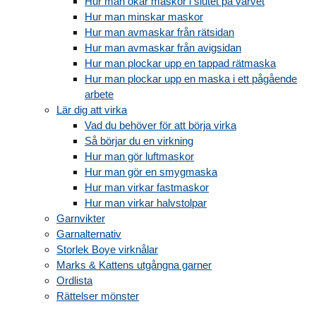
Hur man ökar maskor i slutet på varvet
Hur man minskar maskor
Hur man avmaskar från rätsidan
Hur man avmaskar från avigsidan
Hur man plockar upp en tappad rätmaska
Hur man plockar upp en maska i ett pågående
arbete
Lär dig att virka
Vad du behöver för att börja virka
Så börjar du en virkning
Hur man gör luftmaskor
Hur man gör en smygmaska
Hur man virkar fastmaskor
Hur man virkar halvstolpar
Garnvikter
Garnalternativ
Storlek Boye virknålar
Marks & Kattens utgångna garner
Ordlista
Rättelser mönster