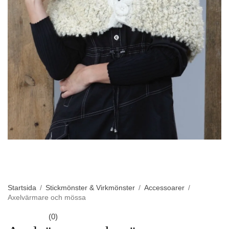
Startsida
/
Stickmönster & Virkmönster
/
Accessoarer
/
Axelvärmare och mössa
(0)