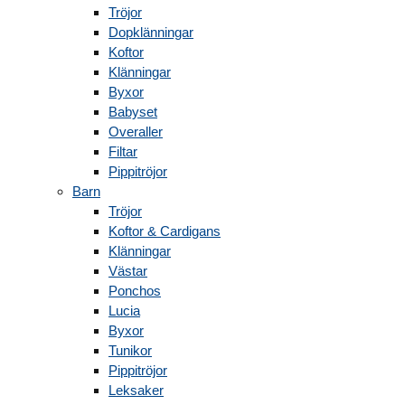
Tröjor
Dopklänningar
Koftor
Klänningar
Byxor
Babyset
Overaller
Filtar
Pippitröjor
Barn
Tröjor
Koftor & Cardigans
Klänningar
Västar
Ponchos
Lucia
Byxor
Tunikor
Pippitröjor
Leksaker