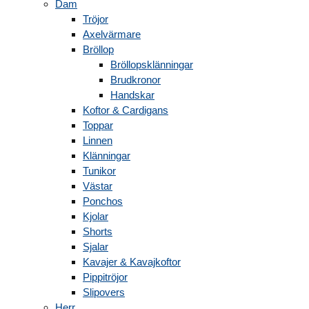
Dam
Tröjor
Axelvärmare
Bröllop
Bröllopsklänningar
Brudkronor
Handskar
Koftor & Cardigans
Toppar
Linnen
Klänningar
Tunikor
Västar
Ponchos
Kjolar
Shorts
Sjalar
Kavajer & Kavajkoftor
Pippitröjor
Slipovers
Herr