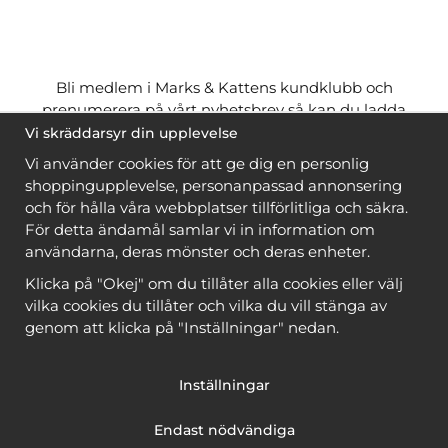
Bli medlem i Marks & Kattens kundklubb och
prenumerera på vårt nyhetsbrev så kan du ladda
ner många mönster
gratis
och få många
på köpet
Vi skräddarsyr din upplevelse
när du handlar garn till mönstret. Du ser vilka som
Vi använder cookies för att ge dig en personlig
är
gratis
när du är
inloggad
.
shoppingupplevelse, personanpassad annonsering
och för hålla våra webbplatser tillförlitliga och säkra.
Bli medlem
För detta ändamål samlar vi in information om
användarna, deras mönster och deras enheter.
Klicka på "Okej" om du tillåter alla cookies eller välj
vilka cookies du tillåter och vilka du vill stänga av
genom att klicka på "Inställningar" nedan.
Copyright © 2026, Marks & Kattens AB
Inställningar
Endast nödvändiga