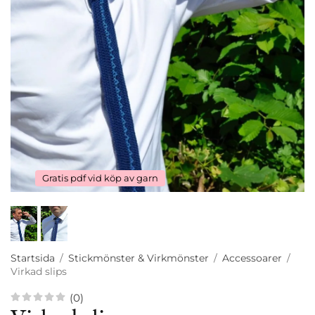
Gratis pdf vid köp av garn
Startsida
/
Stickmönster & Virkmönster
/
Accessoarer
/
Virkad slips
(0)