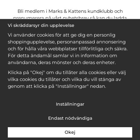
Bli medlem i Marks & Kattens kundklubb och
prenumerera på vårt nyhetsbrev så kan du ladda
ner många mönster
gratis
och få många
på köpet
Vi skräddarsyr din upplevelse
när du handlar garn till mönstret. Du ser vilka som
Vi använder cookies för att ge dig en personlig
är
gratis
när du är
inloggad
.
shoppingupplevelse, personanpassad annonsering
och för hålla våra webbplatser tillförlitliga och säkra.
Bli medlem
För detta ändamål samlar vi in information om
användarna, deras mönster och deras enheter.
Klicka på "Okej" om du tillåter alla cookies eller välj
vilka cookies du tillåter och vilka du vill stänga av
genom att klicka på "Inställningar" nedan.
Copyright © 2026, Marks & Kattens AB
Inställningar
Endast nödvändiga
Okej