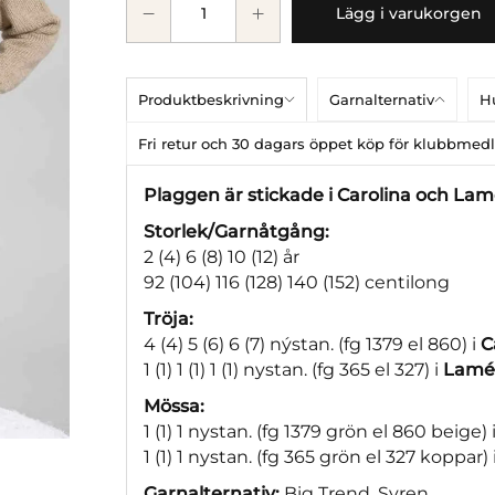
Lägg i varukorgen
Produktbeskrivning
Garnalternativ
Hu
Fri retur och 30 dagars öppet köp för klubbme
Plaggen är stickade i Carolina och La
Storlek/Garnåtgång:
2 (4) 6 (8) 10 (12) år
92 (104) 116 (128) 140 (152) centilong
Tröja:
4 (4) 5 (6) 6 (7) nýstan. (fg 1379 el 860) i
C
1 (1) 1 (1) 1 (1) nystan. (fg 365 el 327) i
Lamé
Mössa:
1 (1) 1 nystan. (fg 1379 grön el 860 beige) 
1 (1) 1 nystan. (fg 365 grön el 327 koppar) 
Garnalternativ:
Big Trend, Syren