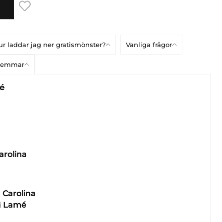
r laddar jag ner gratismönster?
Vanliga frågor
dlemmar
mé
arolina
i
Carolina
i
Lamé