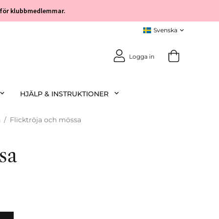
öp för klubbmedlemmar.
Logga in
HJÄLP & INSTRUKTIONER
n
/
Flicktröja och mössa
sa