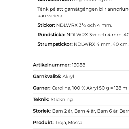
Tänk på att garnåtgången blir annorlund
kan variera.
Stickor:
NDLWRX 3½ och 4 mm.
Rundsticka:
NDLWRX 3½ och 4 mm, 40
Strumpstickor:
NDLWRX 4 mm, 40 cm.
Artikelnummer:
13088
Garnkvalité:
Akryl
Garner:
Carolina, 100 % Akryl 50 g = 128 m
Teknik:
Stickning
Storlek:
Barn 2 år,
Barn 4 år,
Barn 6 år,
Barn
Produkt:
Tröja,
Mössa