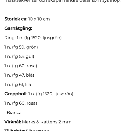
masksekvenser och skapa mindre delar som sys ihop.
Storlek ca:
10 x 10 cm
Garnåtgång:
Ring: 1 n. (fg 1520, ljusgrön)
1 n. (fg 50, grön)
1 n. (fg 53, gul)
1 n. (fg 60, rosa)
1 n. (fg 47, blå)
1 n. (fg 61, lila
Greppboll:
1 n. (fg 1520, ljusgrön)
1 n. (fg 60, rosa)
i Bianca
Virknål:
Marks & Kattens 2 mm