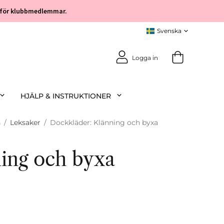
öp för klubbmedlemmar.
Logga in
HJÄLP & INSTRUKTIONER
n
/
Leksaker
/
Dockkläder: Klänning och byxa
ing och byxa