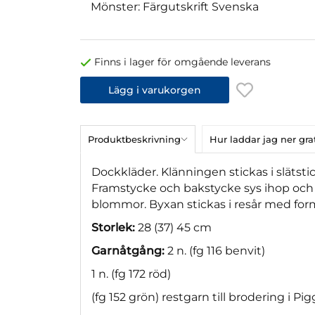
Mönster: Färgutskrift Svenska
Finns i lager för omgående leverans
Lägg i varukorgen
Produktbeskrivning
Hur laddar jag ner gr
Dockkläder. Klänningen stickas i släts
Framstycke och bakstycke sys ihop och
blommor. Byxan stickas i resår med for
Storlek:
28 (37) 45 cm
Garnåtgång:
2 n. (fg 116 benvit)
1 n. (fg 172 röd)
(fg 152 grön) restgarn till brodering i Pi