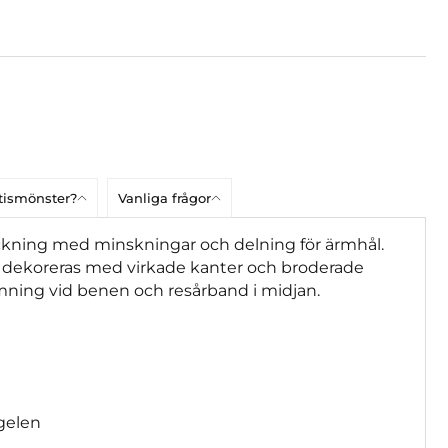
atismönster?
Vanliga frågor
tickning med minskningar och delning för ärmhål.
 dekoreras med virkade kanter och broderade
mning vid benen och resårband i midjan.
ggelen