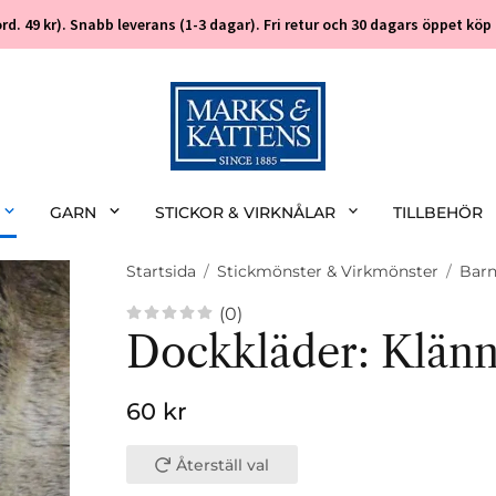
 (ord. 49 kr). Snabb leverans (1-3 dagar). Fri retur och 30 dagars öppet k
GARN
STICKOR & VIRKNÅLAR
TILLBEHÖR
Startsida
/
Stickmönster & Virkmönster
/
Bar
(0)
Dockkläder: Klänn
60 kr
Återställ val