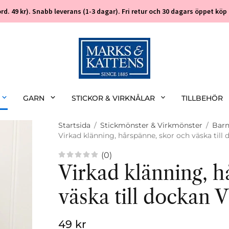
 (ord. 49 kr). Snabb leverans (1-3 dagar). Fri retur och 30 dagars öppet k
GARN
STICKOR & VIRKNÅLAR
TILLBEHÖR
Startsida
/
Stickmönster & Virkmönster
/
Bar
Virkad klänning, hårspänne, skor och väska till 
(0)
Virkad klänning, h
väska till dockan V
49 kr