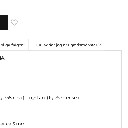
nliga frågor
Hur laddar jag ner gratismönster?
IA
 fg 758 rosa ), 1 nystan. ( fg 757 cerise )
appar ca 5 mm