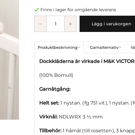
Finns i lager för omgående leverans
Lägg i varukorgen
Produktbeskrivning
Garnalternativ
Va
Dockkläderna är virkade i M&K VICTOR
(100% Bomull)
Garnåtgång:
Helt set:
1 nystan. ( fg 751 vit ), 1 nystan. (
Virknål:
NDLWRX 3 ½ mm
Tillbehör:
1 hårnål ( till rosetten ), 3 kn