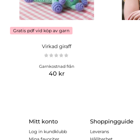
Gratis pdf vid köp av garn
Virkad giraff
Garnkostnad från
40 kr
Mitt konto
Shoppingguide
Log in kundklubb
Leverans
Mina favoriter
Hållbarhet