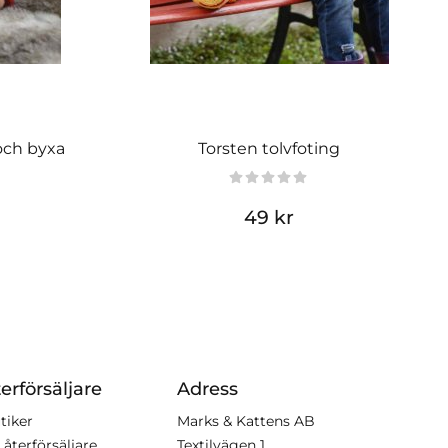
och byxa
Torsten tolvfoting
49 kr
erförsäljare
Adress
tiker
Marks & Kattens AB
 återförsäljare
Textilvägen 1