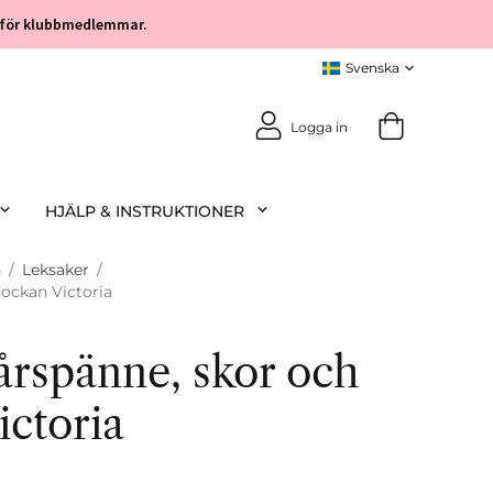
öp för klubbmedlemmar.
Logga in
HJÄLP & INSTRUKTIONER
n
/
Leksaker
/
dockan Victoria
årspänne, skor och
ictoria