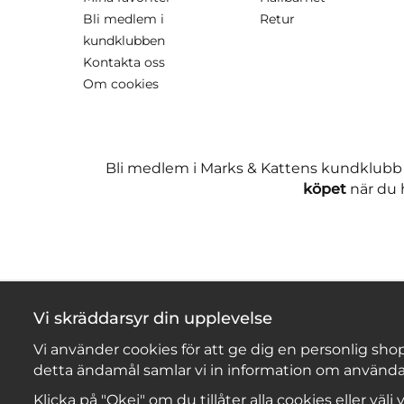
Bli medlem i
Retur
kundklubben
Kontakta oss
Om cookies
Bli medlem i Marks & Kattens kundklubb
köpet
när du h
Vi skräddarsyr din upplevelse
Vi använder cookies för att ge dig en personlig shop
detta ändamål samlar vi in information om använda
Klicka på "Okej" om du tillåter alla cookies eller välj