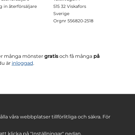
g in återförsäljare
515 32 Viskafors
Sverige
Orgnr
556820-2518
ner många mönster
gratis
och få många
på
du är
inloggad
.
 våra webbplatser tillförlitliga och säkra. För
 att klicka på "Inställningar" nedan.