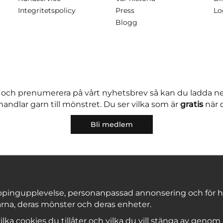
Integritetspolicy
Press
Lo
Blogg
 och prenumerera på vårt nyhetsbrev så kan du ladda 
andlar garn till mönstret. Du ser vilka som är
gratis
när 
Bli medlem
pingupplevelse, personanpassad annonsering och för hålla
rna, deras mönster och deras enheter.
Copyright © 2026, Marks & Kattens AB
 vilka cookies du tillåter och vilka du vill stänga av genom