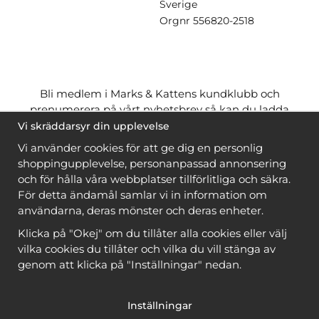
Sverige
Orgnr
556820-2518
Bli medlem i Marks & Kattens kundklubb och
prenumerera på vårt nyhetsbrev så kan du ladda
ner många mönster
gratis
och få många
på köpet
Vi skräddarsyr din upplevelse
när du handlar garn till mönstret. Du ser vilka som
Vi använder cookies för att ge dig en personlig
är
gratis
när du är
inloggad
.
shoppingupplevelse, personanpassad annonsering
och för hålla våra webbplatser tillförlitliga och säkra.
Bli medlem
För detta ändamål samlar vi in information om
användarna, deras mönster och deras enheter.
Klicka på "Okej" om du tillåter alla cookies eller välj
vilka cookies du tillåter och vilka du vill stänga av
genom att klicka på "Inställningar" nedan.
Copyright © 2026, Marks & Kattens AB
Inställningar