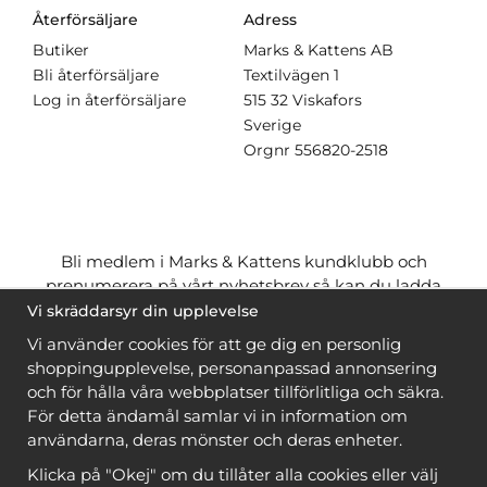
Återförsäljare
Adress
Butiker
Marks & Kattens AB
Bli återförsäljare
Textilvägen 1
Log in återförsäljare
515 32 Viskafors
Sverige
Orgnr
556820-2518
Bli medlem i Marks & Kattens kundklubb och
prenumerera på vårt nyhetsbrev så kan du ladda
ner många mönster
gratis
och få många
på köpet
Vi skräddarsyr din upplevelse
när du handlar garn till mönstret. Du ser vilka som
Vi använder cookies för att ge dig en personlig
är
gratis
när du är
inloggad
.
shoppingupplevelse, personanpassad annonsering
och för hålla våra webbplatser tillförlitliga och säkra.
Bli medlem
För detta ändamål samlar vi in information om
användarna, deras mönster och deras enheter.
Klicka på "Okej" om du tillåter alla cookies eller välj