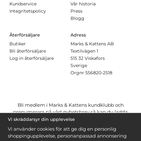
Kundservice
Vår historia
Integritetspolicy
Press
Blogg
Återförsäljare
Adress
Butiker
Marks & Kattens AB
Bli återförsäljare
Textilvägen 1
Log in återförsäljare
515 32 Viskafors
Sverige
Orgnr
556820-2518
Bli medlem i Marks & Kattens kundklubb och
prenumerera på vårt nyhetsbrev så kan du ladda
ner många mönster
gratis
och få många
på köpet
Vi skräddarsyr din upplevelse
när du handlar garn till mönstret. Du ser vilka som
Vi använder cookies för att ge dig en personlig
är
gratis
när du är
inloggad
.
shoppingupplevelse, personanpassad annonsering