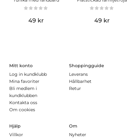
Tunika med randbård
Flätstickad familjetröja
49 kr
49 kr
Mitt konto
Shoppingguide
Log in kundklubb
Leverans
Mina favoriter
Hållbarhet
Bli medlem i
Retur
kundklubben
Kontakta oss
Om cookies
Hjälp
Om
Villkor
Nyheter