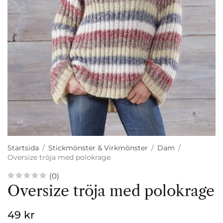
Startsida
/
Stickmönster & Virkmönster
/
Dam
/
Oversize tröja med polokrage
(0)
Oversize tröja med polokrage
49 kr