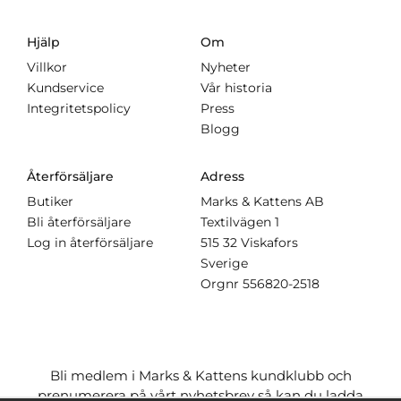
Hjälp
Om
Villkor
Nyheter
Kundservice
Vår historia
Integritetspolicy
Press
Blogg
Återförsäljare
Adress
Butiker
Marks & Kattens AB
Bli återförsäljare
Textilvägen 1
Log in återförsäljare
515 32 Viskafors
Sverige
Orgnr
556820-2518
Bli medlem i Marks & Kattens kundklubb och
prenumerera på vårt nyhetsbrev så kan du ladda