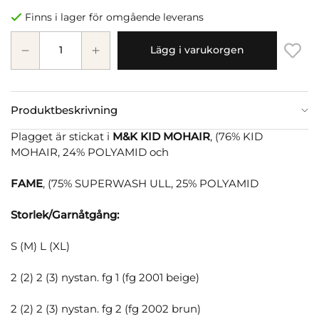
Finns i lager för omgående leverans
Lägg i varukorgen
Produktbeskrivning
Plagget är stickat i
M&K KID MOHAIR
, (76% KID
MOHAIR, 24% POLYAMID och
FAME
, (75% SUPERWASH ULL, 25% POLYAMID
Storlek/Garnåtgång:
S (M) L (XL)
2 (2) 2 (3) nystan. fg 1 (fg 2001 beige)
2 (2) 2 (3) nystan. fg 2 (fg 2002 brun)