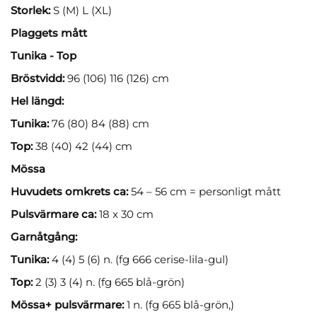
Storlek:
S (M) L (XL)
Plaggets mått
Tunika - Top
Bröstvidd:
96 (106) 116 (126) cm
Hel längd:
Tunika:
76 (80) 84 (88) cm
Top:
38 (40) 42 (44) cm
Mössa
Huvudets omkrets ca:
54 – 56 cm = personligt mått
Pulsvärmare ca:
18 x 30 cm
Garnåtgång:
Tunika:
4 (4) 5 (6) n. (fg 666 cerise-lila-gul)
Top:
2 (3) 3 (4) n. (fg 665 blå-grön)
Mössa+ pulsvärmare:
1 n. (fg 665 blå-grön,)