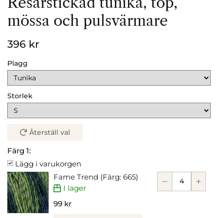
Resårstickad tunika, top,
mössa och pulsvärmare
396 kr
Plagg
Storlek
Återställ val
Färg 1:
Lägg i varukorgen
Fame Trend (Färg: 665)
I lager
99 kr