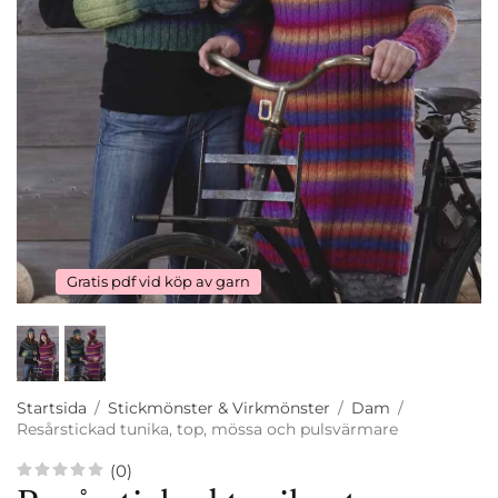
Gratis pdf vid köp av garn
Startsida
/
Stickmönster & Virkmönster
/
Dam
/
Resårstickad tunika, top, mössa och pulsvärmare
(0)