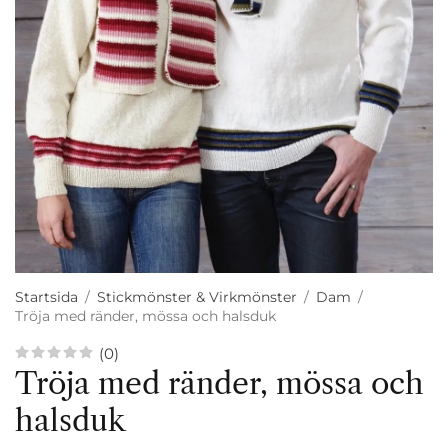
Startsida
/
Stickmönster & Virkmönster
/
Dam
/
Tröja med ränder, mössa och halsduk
(0)
Tröja med ränder, mössa och
halsduk