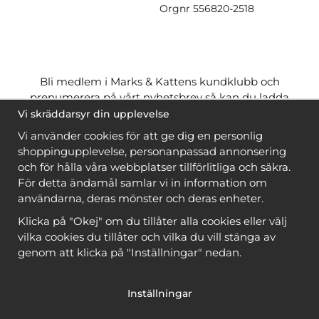
Orgnr
556820-2518
Bli medlem i Marks & Kattens kundklubb och
prenumerera på vårt nyhetsbrev så kan du ladda
ner många mönster
gratis
och få många
på köpet
Vi skräddarsyr din upplevelse
när du handlar garn till mönstret. Du ser vilka som
Vi använder cookies för att ge dig en personlig
är
gratis
när du är
inloggad
.
shoppingupplevelse, personanpassad annonsering
och för hålla våra webbplatser tillförlitliga och säkra.
Bli medlem
För detta ändamål samlar vi in information om
användarna, deras mönster och deras enheter.
Klicka på "Okej" om du tillåter alla cookies eller välj
vilka cookies du tillåter och vilka du vill stänga av
genom att klicka på "Inställningar" nedan.
Copyright © 2026, Marks & Kattens AB
Inställningar