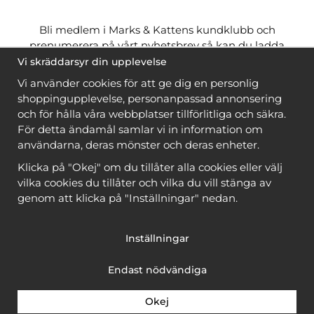
Bli medlem i Marks & Kattens kundklubb och
prenumerera på vårt nyhetsbrev så kan du ladda
ner många mönster
gratis
och få många
på köpet
Vi skräddarsyr din upplevelse
när du handlar garn till mönstret. Du ser vilka som
Vi använder cookies för att ge dig en personlig
är
gratis
när du är
inloggad
.
shoppingupplevelse, personanpassad annonsering
och för hålla våra webbplatser tillförlitliga och säkra.
Bli medlem
För detta ändamål samlar vi in information om
användarna, deras mönster och deras enheter.
Klicka på "Okej" om du tillåter alla cookies eller välj
vilka cookies du tillåter och vilka du vill stänga av
genom att klicka på "Inställningar" nedan.
Copyright © 2026, Marks & Kattens AB
Inställningar
Endast nödvändiga
Okej