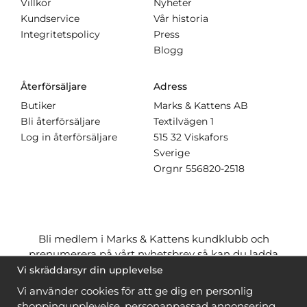
Villkor
Nyheter
Kundservice
Vår historia
Integritetspolicy
Press
Blogg
Återförsäljare
Adress
Butiker
Marks & Kattens AB
Bli återförsäljare
Textilvägen 1
Log in återförsäljare
515 32 Viskafors
Sverige
Orgnr
556820-2518
Bli medlem i Marks & Kattens kundklubb och
prenumerera på vårt nyhetsbrev så kan du ladda
ner många mönster
gratis
och få många
på köpet
Vi skräddarsyr din upplevelse
när du handlar garn till mönstret. Du ser vilka som
Vi använder cookies för att ge dig en personlig
är
gratis
när du är
inloggad
.
shoppingupplevelse, personanpassad annonsering