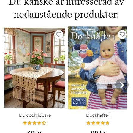
Du kanske är intresserad av
nedanstående produkter:
Duk och löpare
Dockhäfte 1
49 kr
99 kr