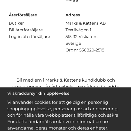
Återförsäljare
Adress
Butiker
Marks & Kattens AB
Bli återförsäljare
Textilvägen 1
Log in återförsäljare
515 32 Viskafors
Sverige
Orgnr
556820-2518
Bli medlem i Marks & Kattens kundklubb och
prenumerera på vårt nyhetsbrev så kan du ladda
ner många mönster
gratis
och få många
på köpet
Vi skräddarsyr din upplevelse
när du handlar garn till mönstret. Du ser vilka som
Vi använder cookies för att ge dig en personlig
är
gratis
när du är
inloggad
.
shoppingupplevelse, personanpassad annonsering
och för hålla våra webbplatser tillförlitliga och säkra.
Bli medlem
För detta ändamål samlar vi in information om
användarna, deras mönster och deras enheter.