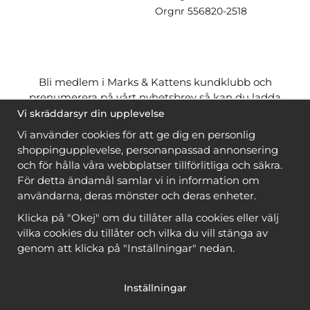
Orgnr
556820-2518
Bli medlem i Marks & Kattens kundklubb och
prenumerera på vårt nyhetsbrev så kan du ladda
ner många mönster
gratis
och få många
på köpet
Vi skräddarsyr din upplevelse
när du handlar garn till mönstret. Du ser vilka som
Vi använder cookies för att ge dig en personlig
är
gratis
när du är
inloggad
.
shoppingupplevelse, personanpassad annonsering
och för hålla våra webbplatser tillförlitliga och säkra.
Bli medlem
För detta ändamål samlar vi in information om
användarna, deras mönster och deras enheter.
Klicka på "Okej" om du tillåter alla cookies eller välj
vilka cookies du tillåter och vilka du vill stänga av
genom att klicka på "Inställningar" nedan.
Copyright © 2026, Marks & Kattens AB
Inställningar