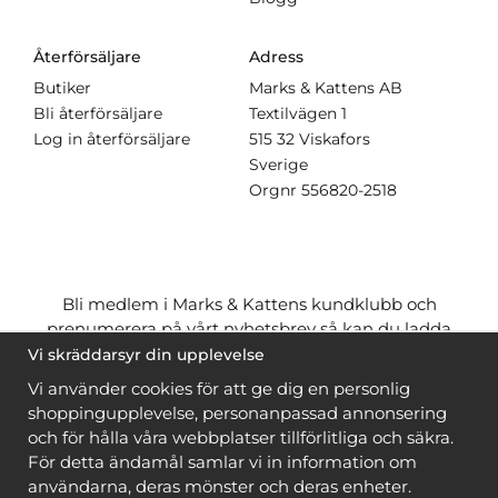
Återförsäljare
Adress
Butiker
Marks & Kattens AB
Bli återförsäljare
Textilvägen 1
Log in återförsäljare
515 32 Viskafors
Sverige
Orgnr
556820-2518
Bli medlem i Marks & Kattens kundklubb och
prenumerera på vårt nyhetsbrev så kan du ladda
ner många mönster
gratis
och få många
på köpet
Vi skräddarsyr din upplevelse
när du handlar garn till mönstret. Du ser vilka som
Vi använder cookies för att ge dig en personlig
är
gratis
när du är
inloggad
.
shoppingupplevelse, personanpassad annonsering
och för hålla våra webbplatser tillförlitliga och säkra.
Bli medlem
För detta ändamål samlar vi in information om
användarna, deras mönster och deras enheter.