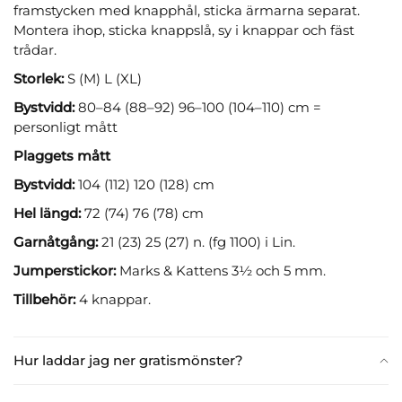
framstycken med knapphål, sticka ärmarna separat.
Montera ihop, sticka knappslå, sy i knappar och fäst
trådar.
Storlek:
S (M) L (XL)
Bystvidd:
80–84 (88–92) 96–100 (104–110) cm =
personligt mått
Plaggets mått
Bystvidd:
104 (112) 120 (128) cm
Hel längd:
72 (74) 76 (78) cm
Garnåtgång:
21 (23) 25 (27) n. (fg 1100) i Lin.
Jumperstickor:
Marks & Kattens 3½ och 5 mm.
Tillbehör:
4 knappar.
Hur laddar jag ner gratismönster?