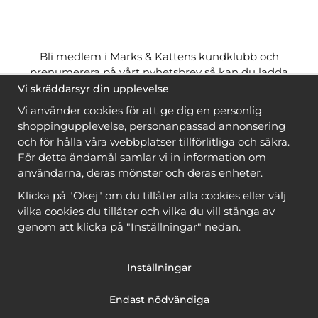
Bli medlem i Marks & Kattens kundklubb och
prenumerera på vårt nyhetsbrev så kan du ladda
ner många mönster
gratis
och få många
på köpet
Vi skräddarsyr din upplevelse
när du handlar garn till mönstret. Du ser vilka som
Vi använder cookies för att ge dig en personlig
är
gratis
när du är
inloggad
.
shoppingupplevelse, personanpassad annonsering
och för hålla våra webbplatser tillförlitliga och säkra.
Bli medlem
För detta ändamål samlar vi in information om
användarna, deras mönster och deras enheter.
Klicka på "Okej" om du tillåter alla cookies eller välj
vilka cookies du tillåter och vilka du vill stänga av
genom att klicka på "Inställningar" nedan.
Copyright © 2026, Marks & Kattens AB
Inställningar
Endast nödvändiga