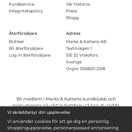
Kundservice
Vår historia
Integritetspolicy
Press
Blogg
Återförsäljare
Adress
Butiker
Marks & Kattens AB
Bli återförsäljare
Textilvägen 1
Log in återförsäljare
515 32 Viskafors
Sverige
Orgnr
556820-2518
Bli medlem i Marks & Kattens kundklubb och
prenumerera på vårt nyhetsbrev så kan du ladda
ner många mönster
gratis
och få många
på köpet
Vi skräddarsyr din upplevelse
när du handlar garn till mönstret. Du ser vilka som
Vi använder cookies för att ge dig en personlig
är
gratis
när du är
inloggad
.
shoppingupplevelse, personanpassad annonsering