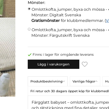
Mönster:
Omlottkofta, jumper, byxa och mössa -
Mönster: Digitalt Svenska
Gratismönster
för klubbmedlemmar. (
V
Omlottkofta, jumper, byxa och mössa -
Mönster: Färgutskrift Svenska
Finns i lager för omgående leverans
Lägg i varukorgen
Produktbeskrivning
Vanliga frågor
Hu
Fri retur och 30 dagars öppet köp för klubbme
Färgglatt babyset – omlottkofta, jumper,
och rätstickning med fina detaljer, sno