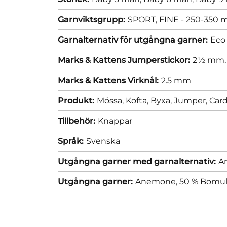
Garnviktsgrupp:
SPORT, FINE - 250-350 m
Garnalternativ för utgångna garner:
Eco
Marks & Kattens Jumperstickor:
2½ mm
Marks & Kattens Virknål:
2.5 mm
Produkt:
Mössa,
Kofta,
Byxa,
Jumper,
Car
Tillbehör:
Knappar
Språk:
Svenska
Utgångna garner med garnalternativ:
An
Utgångna garner:
Anemone, 50 % Bomull,