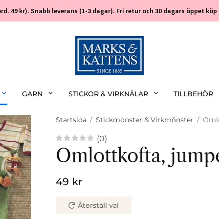
 (ord. 49 kr). Snabb leverans (1-3 dagar). Fri retur och 30 dagars öppet k
GARN
STICKOR & VIRKNÅLAR
TILLBEHÖR
Startsida
/
Stickmönster & Virkmönster
/
Omlo
(0)
Omlottkofta, jump
49 kr
Återställ val