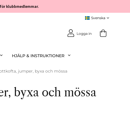
öp för klubbmedlemmar.
Logga in
HJÄLP & INSTRUKTIONER
ttkofta, jumper, byxa och mössa
er, byxa och mössa