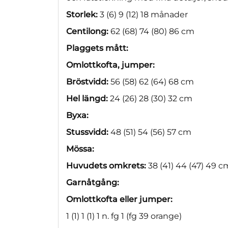
Storlek:
3 (6) 9 (12) 18 månader
Centilong:
62 (68) 74 (80) 86 cm
Plaggets mått:
Omlottkofta, jumper:
Bröstvidd:
56 (58) 62 (64) 68 cm
Hel längd:
24 (26) 28 (30) 32 cm
Byxa:
Stussvidd:
48 (51) 54 (56) 57 cm
Mössa:
Huvudets omkrets:
38 (41) 44 (47) 49 c
Garnåtgång:
Omlottkofta eller jumper:
1 (1) 1 (1) 1 n. fg 1 (fg 39 orange)