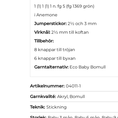
1 (1) 1 (1) 1 n. fg 5 (fg 1369 grön)
i Anemone
Jumperstickor:
2½ och 3 mm
Virknål:
2½ mm till koftan
Tillbehör:
8 knappar till tröjan
6 knappar till byxan
Garntalternativ:
Eco Baby Bomull
Artikelnummer:
04011-1
Garnkvalité:
Akryl,
Bomull
Teknik:
Stickning
Storlek:
Baby 3 mån,
Baby 6 mån,
Baby 9