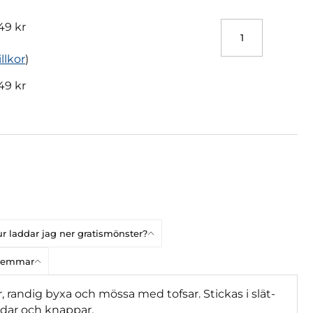
49 kr
illkor
)
49 kr
r laddar jag ner gratismönster?
dlemmar
 randig byxa och mössa med tofsar. Stickas i slät-
ddar och knappar.