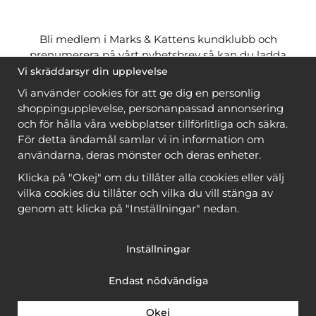
Bli medlem i Marks & Kattens kundklubb och
prenumerera på vårt nyhetsbrev så kan du ladda
ner många mönster
gratis
och få många
på köpet
Vi skräddarsyr din upplevelse
när du handlar garn till mönstret. Du ser vilka som
Vi använder cookies för att ge dig en personlig
är
gratis
när du är
inloggad
.
shoppingupplevelse, personanpassad annonsering
och för hålla våra webbplatser tillförlitliga och säkra.
Bli medlem
För detta ändamål samlar vi in information om
användarna, deras mönster och deras enheter.
Klicka på "Okej" om du tillåter alla cookies eller välj
vilka cookies du tillåter och vilka du vill stänga av
genom att klicka på "Inställningar" nedan.
Copyright © 2026, Marks & Kattens AB
Inställningar
Endast nödvändiga
Okej