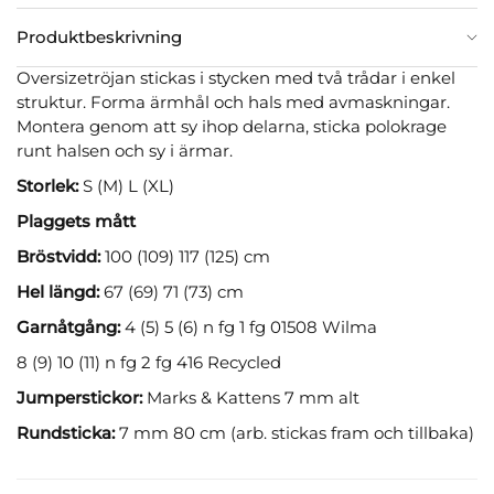
Produktbeskrivning
Oversizetröjan stickas i stycken med två trådar i enkel
struktur. Forma ärmhål och hals med avmaskningar.
Montera genom att sy ihop delarna, sticka polokrage
runt halsen och sy i ärmar.
Storlek:
S (M) L (XL)
Plaggets mått
Bröstvidd:
100 (109) 117 (125) cm
Hel längd:
67 (69) 71 (73) cm
Garnåtgång:
4 (5) 5 (6) n fg 1 fg 01508 Wilma
8 (9) 10 (11) n fg 2 fg 416 Recycled
Jumperstickor:
Marks & Kattens 7 mm alt
Rundsticka:
7 mm 80 cm (arb. stickas fram och tillbaka)