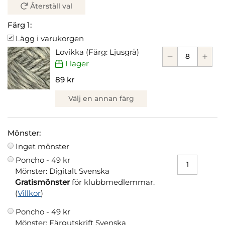
Återställ val
Färg 1:
Lägg i varukorgen
Lovikka (Färg: Ljusgrå)
I lager
89 kr
Välj en annan färg
Mönster:
Inget mönster
Poncho -
49 kr
Mönster: Digitalt Svenska
Gratismönster
för klubbmedlemmar.
(
Villkor
)
Poncho -
49 kr
Mönster: Färgutskrift Svenska