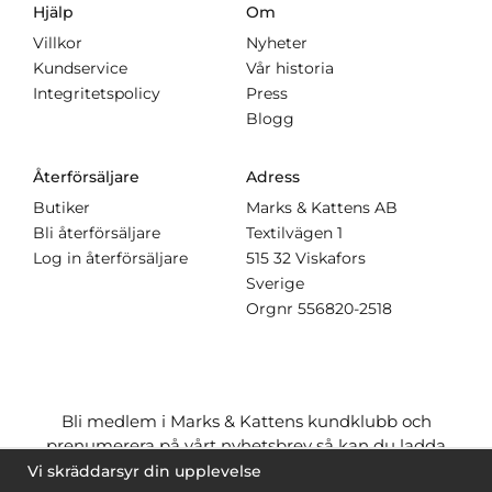
Hjälp
Om
Villkor
Nyheter
Kundservice
Vår historia
Integritetspolicy
Press
Blogg
Återförsäljare
Adress
Butiker
Marks & Kattens AB
Bli återförsäljare
Textilvägen 1
Log in återförsäljare
515 32 Viskafors
Sverige
Orgnr
556820-2518
Bli medlem i Marks & Kattens kundklubb och
prenumerera på vårt nyhetsbrev så kan du ladda
ner många mönster
gratis
och få många
på köpet
Vi skräddarsyr din upplevelse