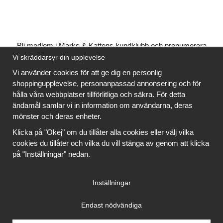
Bli medlem i Marks & Kattens kundklubb och prenumerera
på vårt nyhetsbrev så kan du ladda ner många mönster
Vi skräddarsyr din upplevelse
gratis
och få många
på köpet
när du handlar garn till
Vi använder cookies för att ge dig en personlig
mönstret. Du ser vilka som är
gratis
när du är
inloggad
.
shoppingupplevelse, personanpassad annonsering och för
hålla våra webbplatser tillförlitliga och säkra. För detta
Bli medlem
ändamål samlar vi in information om användarna, deras
mönster och deras enheter.
Klicka på "Okej" om du tillåter alla cookies eller välj vilka
cookies du tillåter och vilka du vill stänga av genom att klicka
på "Inställningar" nedan.
Copyright © 2026, Marks & Kattens AB
Inställningar
Endast nödvändiga