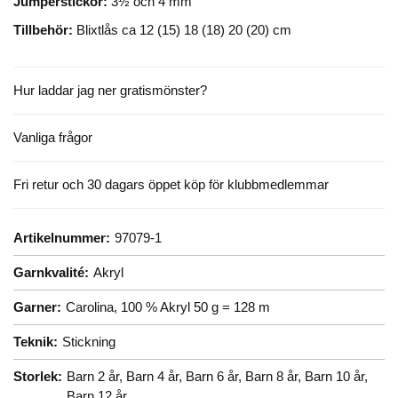
Jumperstickor:
3½ och 4 mm
Tillbehör:
Blixtlås ca 12 (15) 18 (18) 20 (20) cm
Hur laddar jag ner gratismönster?
Vanliga frågor
Fri retur och 30 dagars öppet köp för klubbmedlemmar
Artikelnummer:
97079-1
Garnkvalité:
Akryl
Garner:
Carolina, 100 % Akryl 50 g = 128 m
Teknik:
Stickning
Storlek:
Barn 2 år,
Barn 4 år,
Barn 6 år,
Barn 8 år,
Barn 10 år,
Barn 12 år