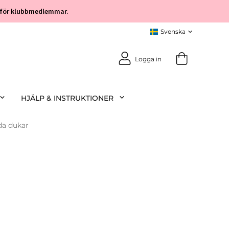
öp för klubbmedlemmar.
Logga in
HJÄLP & INSTRUKTIONER
a dukar