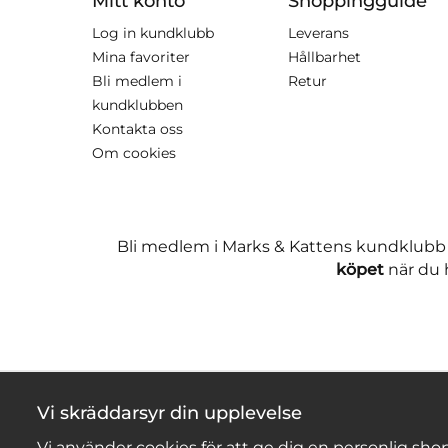
Mitt konto
Shoppingguide
Log in kundklubb
Leverans
Mina favoriter
Hållbarhet
Bli medlem i
Retur
kundklubben
Kontakta oss
Om cookies
Bli medlem i Marks & Kattens kundklubb
köpet
när du h
Vi skräddarsyr din upplevelse
Vi använder cookies för att ge dig en personlig shop