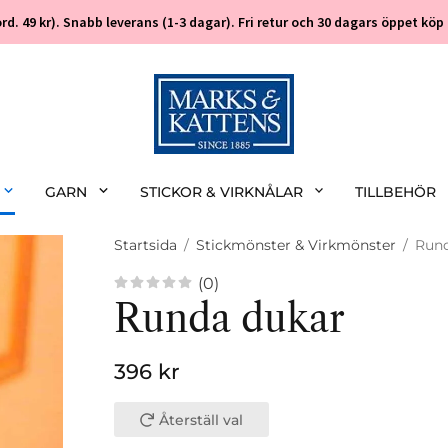
 (ord. 49 kr). Snabb leverans (1-3 dagar). Fri retur och 30 dagars öppet k
GARN
STICKOR & VIRKNÅLAR
TILLBEHÖR
Startsida
/
Stickmönster & Virkmönster
/
Rund
(0)
Runda dukar
396 kr
Återställ val