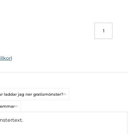
illkor
)
r laddar jag ner gratismönster?
dlemmar
nstertext.