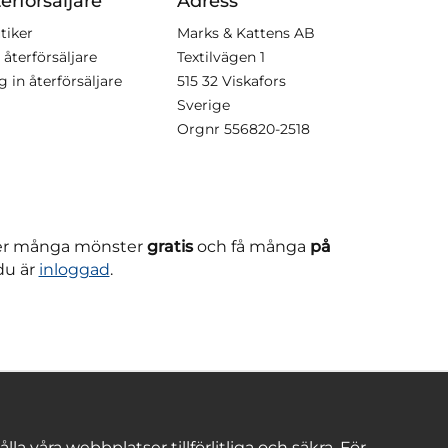
erförsäljare
Adress
tiker
Marks & Kattens AB
 återförsäljare
Textilvägen 1
g in återförsäljare
515 32 Viskafors
Sverige
Orgnr
556820-2518
ner många mönster
gratis
och få många
på
du är
inloggad
.
 våra webbplatser tillförlitliga och säkra. För