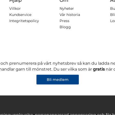
Hjälp
Om
Åt
Villkor
Nyheter
Bu
Kundservice
Vår historia
Bli
Integritetspolicy
Press
Lo
Blogg
 och prenumerera på vårt nyhetsbrev så kan du ladda 
andlar garn till mönstret. Du ser vilka som är
gratis
när 
Bli medlem
pingupplevelse, personanpassad annonsering och för hålla