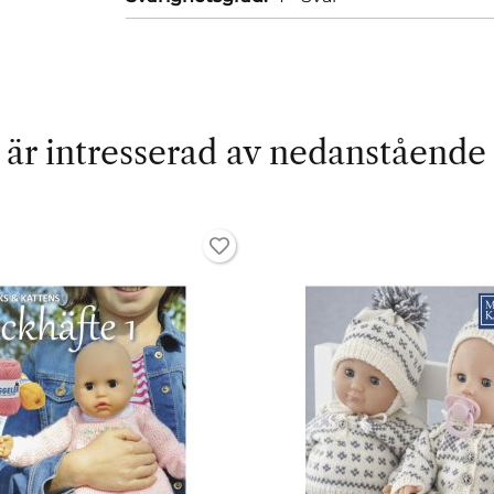
är intresserad av nedanstående