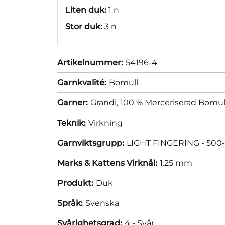
Liten duk:
1 n
Stor duk:
3 n
Artikelnummer:
54196-4
Garnkvalité:
Bomull
Garner:
Grandi, 100 % Merceriserad Bomul
Teknik:
Virkning
Garnviktsgrupp:
LIGHT FINGERING - 500-
Marks & Kattens Virknål:
1.25 mm
Produkt:
Duk
Språk:
Svenska
Svårighetsgrad:
4 - Svår