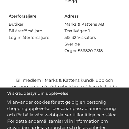
Blogg
Återförsäljare
Adress
Butiker
Marks & Kattens AB
Bli återförsäljare
Textilvägen 1
Log in återförsäljare
515 32 Viskafors
Sverige
Orgnr
556820-2518
Bli medlem i Marks & Kattens kundklubb och
prenumerera på vårt nyhetsbrev så kan du ladda
ner många mönster
gratis
och få många
på köpet
Vi skräddarsyr din upplevelse
när du handlar garn till mönstret. Du ser vilka som
Vi använder cookies för att ge dig en personlig
är
gratis
när du är
inloggad
.
shoppingupplevelse, personanpassad annonsering
och för hålla våra webbplatser tillförlitliga och säkra.
Bli medlem
För detta ändamål samlar vi in information om
användarna, deras mönster och deras enheter.