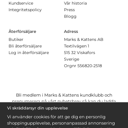
Kundservice
Vår historia
Integritetspolicy
Press
Blogg
Återförsäljare
Adress
Butiker
Marks & Kattens AB
Bli återförsäljare
Textilvägen 1
Log in återförsäljare
515 32 Viskafors
Sverige
Orgnr
556820-2518
Bli medlem i Marks & Kattens kundklubb och
prenumerera på vårt nyhetsbrev så kan du ladda
ner många mönster
gratis
och få många
på köpet
Vi skräddarsyr din upplevelse
när du handlar garn till mönstret. Du ser vilka som
Vi använder cookies för att ge dig en personlig
är
gratis
när du är
inloggad
.
shoppingupplevelse, personanpassad annonsering