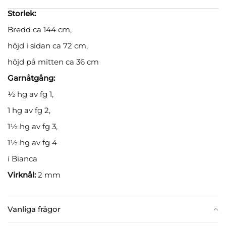
Storlek:
Bredd ca 144 cm,
höjd i sidan ca 72 cm,
höjd på mitten ca 36 cm
Garnåtgång:
½ hg av fg 1,
1 hg av fg 2,
1½ hg av fg 3,
1½ hg av fg 4
i Bianca
Virknål:
2 mm
Vanliga frågor