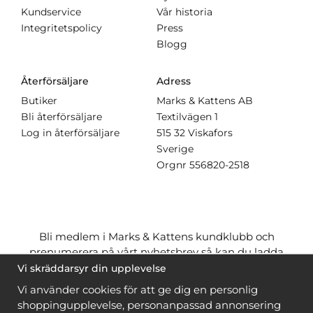
Kundservice
Vår historia
Integritetspolicy
Press
Blogg
Återförsäljare
Adress
Butiker
Marks & Kattens AB
Bli återförsäljare
Textilvägen 1
Log in återförsäljare
515 32 Viskafors
Sverige
Orgnr
556820-2518
Bli medlem i Marks & Kattens kundklubb och
prenumerera på vårt nyhetsbrev så kan du ladda
ner många mönster
gratis
och få många
på köpet
Vi skräddarsyr din upplevelse
när du handlar garn till mönstret. Du ser vilka som
Vi använder cookies för att ge dig en personlig
är
gratis
när du är
inloggad
.
shoppingupplevelse, personanpassad annonsering