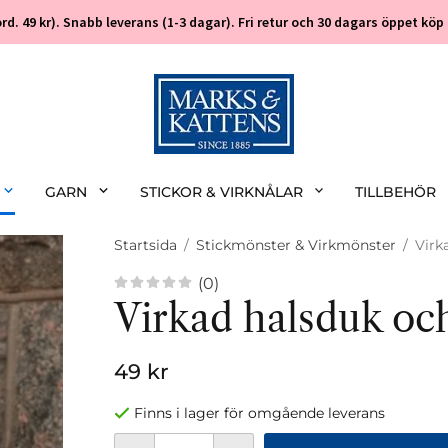
 (ord. 49 kr). Snabb leverans (1-3 dagar). Fri retur och 30 dagars öppet k
GARN
STICKOR & VIRKNÅLAR
TILLBEHÖR
Startsida
/
Stickmönster & Virkmönster
/
Virk
(0)
Virkad halsduk oc
49 kr
Finns i lager för omgående leverans