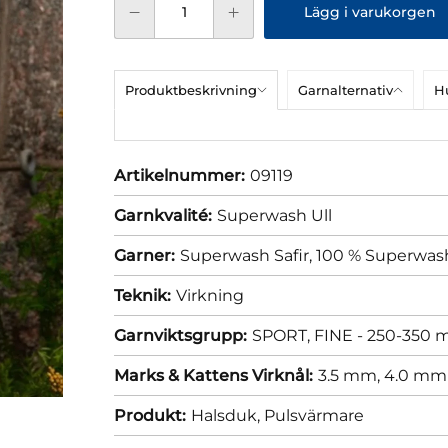
Lägg i varukorgen
Produktbeskrivning
Garnalternativ
Hu
Artikelnummer:
09119
Garnkvalité:
Superwash Ull
Garner:
Superwash Safir, 100 % Superwash 
Teknik:
Virkning
Garnviktsgrupp:
SPORT, FINE - 250-350 m
Marks & Kattens Virknål:
3.5 mm,
4.0 mm
Produkt:
Halsduk,
Pulsvärmare