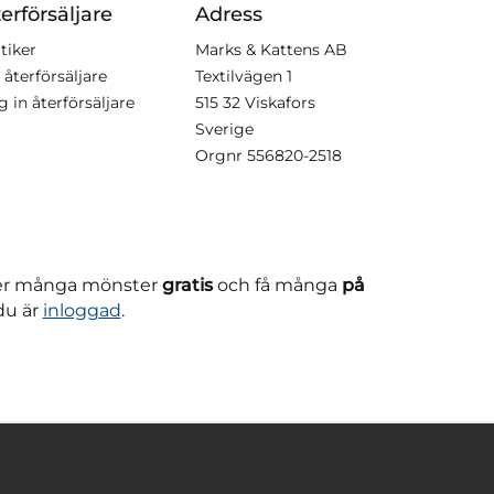
erförsäljare
Adress
tiker
Marks & Kattens AB
 återförsäljare
Textilvägen 1
g in återförsäljare
515 32 Viskafors
Sverige
Orgnr
556820-2518
ner många mönster
gratis
och få många
på
du är
inloggad
.