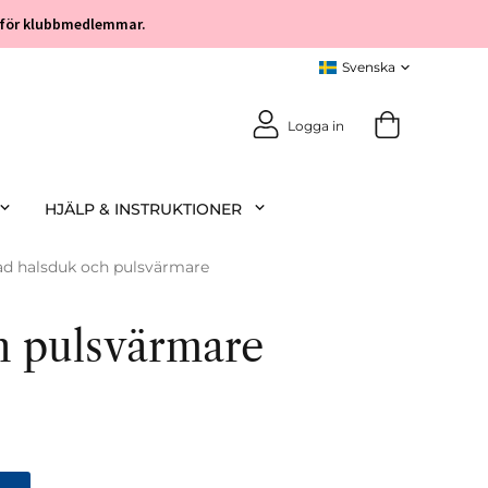
öp för klubbmedlemmar.
Logga in
HJÄLP & INSTRUKTIONER
ad halsduk och pulsvärmare
h pulsvärmare