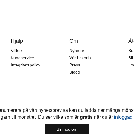
Hjälp
Om
Åt
Villkor
Nyheter
But
Kundservice
Vår historia
Bli
Integritetspolicy
Press
Log
Blogg
enumerera på vårt nyhetsbrev så kan du ladda ner många möns
garn till mönstret. Du ser vilka som är
gratis
när du är
inloggad
.
Bli medlem