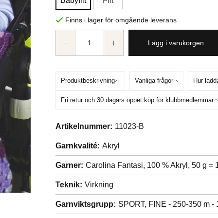
Babyfilt
Filt
Finns i lager för omgående leverans
Lägg i varukorgen
Produktbeskrivning
Vanliga frågor
Hur ladd
Fri retur och 30 dagars öppet köp för klubbmedlemmar
Artikelnummer:
11023-B
Garnkvalité:
Akryl
Garner:
Carolina Fantasi, 100 % Akryl, 50 g =
Teknik:
Virkning
Garnviktsgrupp:
SPORT, FINE - 250-350 m - 