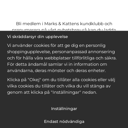
Bli medlem i Marks & Kattens kundklubb och
prenumerera på vårt nyhetsbrev så kan du ladda
ner många mönster
gratis
och få många
på köpet
Vi skräddarsyr din upplevelse
när du handlar garn till mönstret. Du ser vilka som
Vi använder cookies för att ge dig en personlig
är
gratis
när du är
inloggad
.
shoppingupplevelse, personanpassad annonsering
och för hålla våra webbplatser tillförlitliga och säkra.
Bli medlem
För detta ändamål samlar vi in information om
användarna, deras mönster och deras enheter.
Klicka på "Okej" om du tillåter alla cookies eller välj
vilka cookies du tillåter och vilka du vill stänga av
genom att klicka på "Inställningar" nedan.
Copyright © 2026, Marks & Kattens AB
Inställningar
Endast nödvändiga