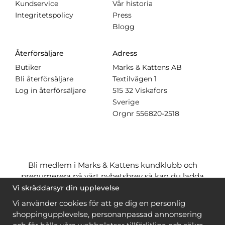
Kundservice
Vår historia
Integritetspolicy
Press
Blogg
Återförsäljare
Adress
Butiker
Marks & Kattens AB
Bli återförsäljare
Textilvägen 1
Log in återförsäljare
515 32 Viskafors
Sverige
Orgnr
556820-2518
Bli medlem i Marks & Kattens kundklubb och
prenumerera på vårt nyhetsbrev så kan du ladda
ner många mönster
gratis
och få många
på köpet
Vi skräddarsyr din upplevelse
när du handlar garn till mönstret. Du ser vilka som
Vi använder cookies för att ge dig en personlig
är
gratis
när du är
inloggad
.
shoppingupplevelse, personanpassad annonsering