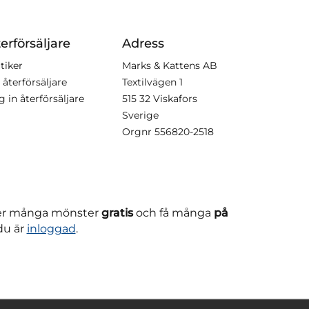
erförsäljare
Adress
tiker
Marks & Kattens AB
 återförsäljare
Textilvägen 1
g in återförsäljare
515 32 Viskafors
Sverige
Orgnr
556820-2518
ner många mönster
gratis
och få många
på
du är
inloggad
.