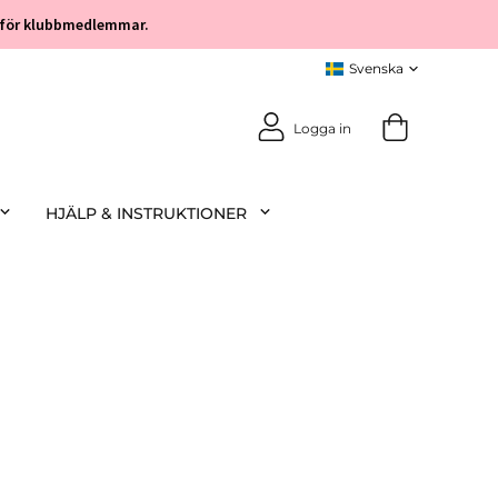
öp för klubbmedlemmar.
Logga in
HJÄLP & INSTRUKTIONER