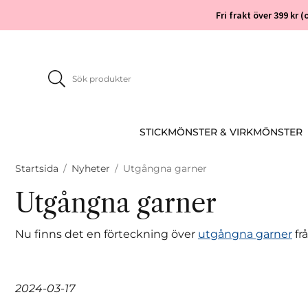
Fri frakt över 399 kr
STICKMÖNSTER & VIRKMÖNSTER
Startsida
/
Nyheter
/
Utgångna garner
Utgångna garner
Nu finns det en förteckning över
utgångna garner
fr
2024-03-17