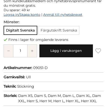
Som kundklubbsmedlem och nyhetsbrevsprenumerant får
du mönstret gratis.
Du sparar:
49 kr
Logga in/Skapa konto
|
Anmäl till nyhetsbrevet
Mönster:
Digitalt Svenska
Färgutskrift Svenska
Finns i lager för omgående leverans
Lägg i varukorgen
Artikelnummer:
09051-D
Garnkvalité:
Ull
Teknik:
Stickning
Storlek:
Dam XS,
Dam S,
Dam M,
Dam L,
Dam XL,
Dam
XXL,
Herr S,
Herr M,
Herr L,
Herr XL,
Herr XXL