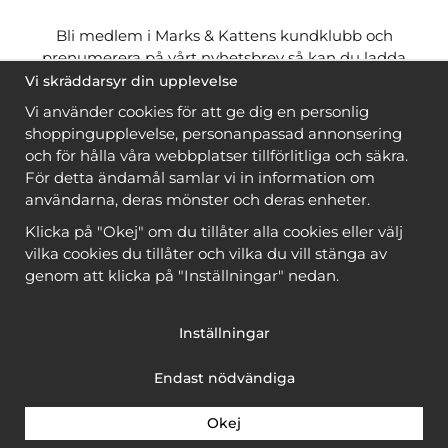
Bli medlem i Marks & Kattens kundklubb och
prenumerera på vårt nyhetsbrev så kan du ladda
ner många mönster
gratis
och få många
på köpet
Vi skräddarsyr din upplevelse
när du handlar garn till mönstret. Du ser vilka som
Vi använder cookies för att ge dig en personlig
är
gratis
när du är
inloggad
.
shoppingupplevelse, personanpassad annonsering
och för hålla våra webbplatser tillförlitliga och säkra.
Bli medlem
För detta ändamål samlar vi in information om
användarna, deras mönster och deras enheter.
Klicka på "Okej" om du tillåter alla cookies eller välj
vilka cookies du tillåter och vilka du vill stänga av
genom att klicka på "Inställningar" nedan.
Copyright © 2026, Marks & Kattens AB
Inställningar
Endast nödvändiga
Okej