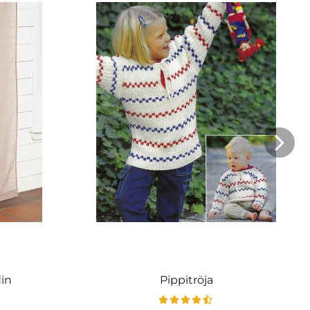
din
Pippitröja