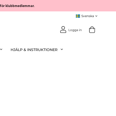
öp för klubbmedlemmar.
Logga in
HJÄLP & INSTRUKTIONER