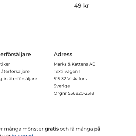
49 kr
erförsäljare
Adress
tiker
Marks & Kattens AB
 återförsäljare
Textilvägen 1
g in återförsäljare
515 32 Viskafors
Sverige
Orgnr
556820-2518
ner många mönster
gratis
och få många
på
du är
inloggad
.