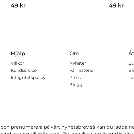
49 kr
49 kr
Hjälp
Om
Åt
Villkor
Nyheter
Bu
Kundservice
Vår historia
Bli
Integritetspolicy
Press
Lo
Blogg
 och prenumerera på vårt nyhetsbrev så kan du ladda 
andlar garn till mönstret. Du ser vilka som är
gratis
när 