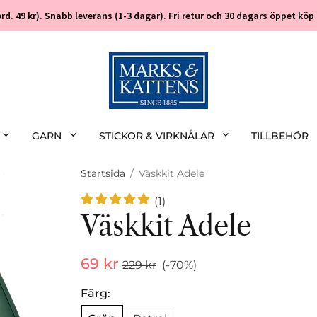
 (ord. 49 kr). Snabb leverans (1-3 dagar). Fri retur och 30 dagars öppet k
GARN
STICKOR & VIRKNÅLAR
TILLBEHÖR
Startsida
/
Väskkit Adele
(1)
Väskkit Adele
69 kr
229 kr
(-
70
%)
Färg: