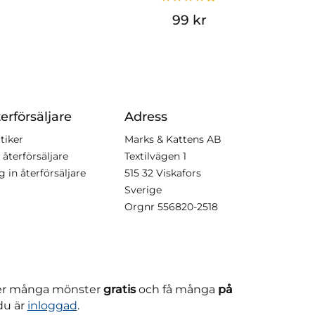
99 kr
erförsäljare
Adress
tiker
Marks & Kattens AB
 återförsäljare
Textilvägen 1
g in återförsäljare
515 32 Viskafors
Sverige
Orgnr
556820-2518
ner många mönster
gratis
och få många
på
du är
inloggad
.