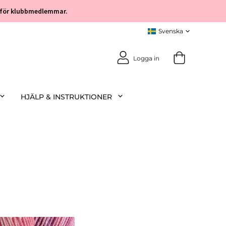
öp för klubbmedlemmar.
Logga in
HJÄLP & INSTRUKTIONER