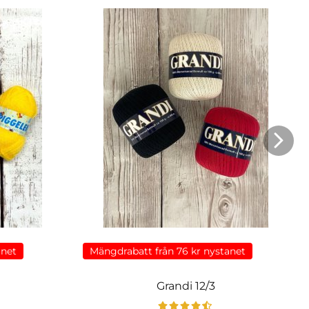
anet
Mängdrabatt från 76 kr nystanet
Grandi 12/3