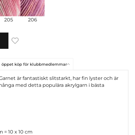
205
206
ars öppet köp för klubbmedlemmar
arnet är fantastiskt slitstarkt, har fin lyster och är
 många med detta populära akrylgarn i bästa
m = 10 x 10 cm