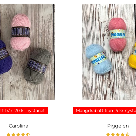
t från 20 kr nystanet
Mängdrabatt från 15 kr nyst
Carolina
Piggelen