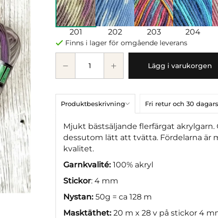
201
202
203
204
Finns i lager för omgående leverans
Lägg i varukorgen
Produktbeskrivning
Fri retur och 30 dag
Mjukt bästsäljande flerfärgat akrylgarn. G
dessutom lätt att tvätta. Fördelarna är
kvalitet.
Garnkvalité:
100% akryl
Stickor
: 4 mm
Nystan:
50g = ca 128 m
Masktäthet:
20 m x 28 v på stickor 4 m