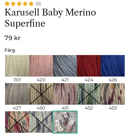
(5)
Karusell Baby Merino
Superfine
79 kr
Färg
1101
420
421
424
426
427
450
451
452
453