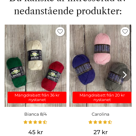
nedanstående produkter:
Mängdrabatt från 36 kr
Mängdrabatt från 20 kr
nystanet
nystanet
Bianca 8/4
Carolina
45 kr
27 kr