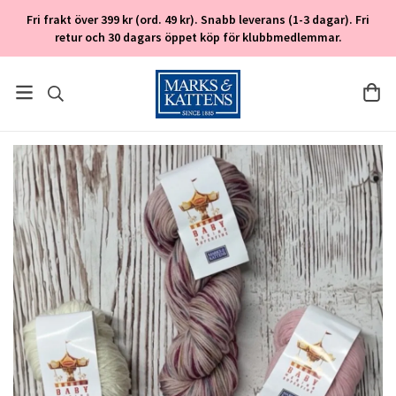
Fri frakt över 399 kr (ord. 49 kr). Snabb leverans (1-3 dagar). Fri
retur och 30 dagars öppet köp för klubbmedlemmar.