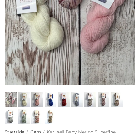
Startsida
/
Garn
/
Karusell Baby Merino Superfine