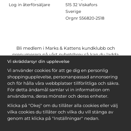
Log in återförsäljare
515 32 Viskafors
Sverige
Orgnr
556820-2518
Bli medlem i Marks & Kattens kundklubb och
prenumerera på vårt nyhetsbrev så kan du ladda
ner många mönster
gratis
och få många
på köpet
Vi skräddarsyr din upplevelse
när du handlar garn till mönstret. Du ser vilka som
Vi använder cookies för att ge dig en personlig
är
gratis
när du är
inloggad
.
shoppingupplevelse, personanpassad annonsering
och för hålla våra webbplatser tillförlitliga och säkra.
Bli medlem
För detta ändamål samlar vi in information om
användarna, deras mönster och deras enheter.
Klicka på "Okej" om du tillåter alla cookies eller välj
vilka cookies du tillåter och vilka du vill stänga av
genom att klicka på "Inställningar" nedan.