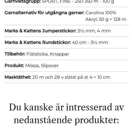
Garnviktsgrupp:
SPORT, FINE - 250-350 m - 100 g
Garnalternativ för utgångna garner:
Carolina 100%
Akryl, 50 g = 128 m
Marks & Kattens Jumperstickor:
3½ mm,
4 mm
Marks & Kattens Rundstickor:
40 cm - 3½ mm
Tillbehör:
Flätsticka,
Knappar
Produkt:
Mössa,
Slipover
Masktäthet:
20 m och 28 v slätst på st 4 = 10 cm
Du kanske är intresserad av
nedanstående produkter: