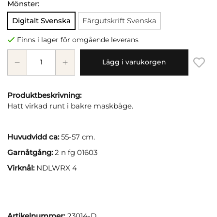
Mönster:
Digitalt Svenska
Färgutskrift Svenska
Finns i lager för omgående leverans
Lägg i varukorgen
Produktbeskrivning:
Hatt virkad runt i bakre maskbåge.
Huvudvidd ca:
55-57 cm.
Garnåtgång:
2 n fg 01603
Virknål:
NDLWRX 4
Artikelnummer:
23014-D