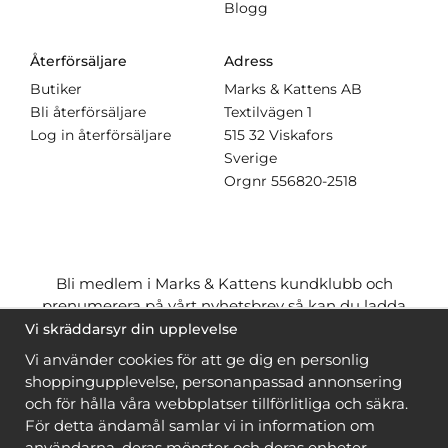
Blogg
Återförsäljare
Adress
Butiker
Marks & Kattens AB
Bli återförsäljare
Textilvägen 1
Log in återförsäljare
515 32 Viskafors
Sverige
Orgnr
556820-2518
Bli medlem i Marks & Kattens kundklubb och
prenumerera på vårt nyhetsbrev så kan du ladda
ner många mönster
gratis
och få många
på köpet
Vi skräddarsyr din upplevelse
när du handlar garn till mönstret. Du ser vilka som
Vi använder cookies för att ge dig en personlig
är
gratis
när du är
inloggad
.
shoppingupplevelse, personanpassad annonsering
och för hålla våra webbplatser tillförlitliga och säkra.
Bli medlem
För detta ändamål samlar vi in information om
användarna, deras mönster och deras enheter.