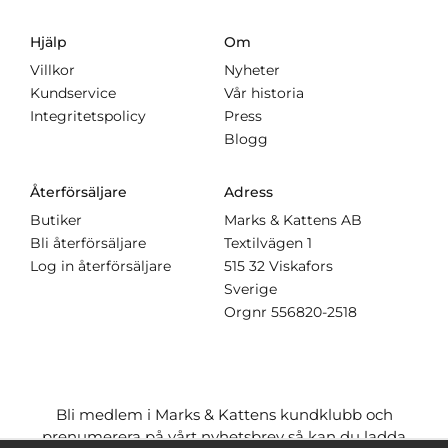
Hjälp
Om
Villkor
Nyheter
Kundservice
Vår historia
Integritetspolicy
Press
Blogg
Återförsäljare
Adress
Butiker
Marks & Kattens AB
Bli återförsäljare
Textilvägen 1
Log in återförsäljare
515 32 Viskafors
Sverige
Orgnr
556820-2518
Bli medlem i Marks & Kattens kundklubb och
prenumerera på vårt nyhetsbrev så kan du ladda