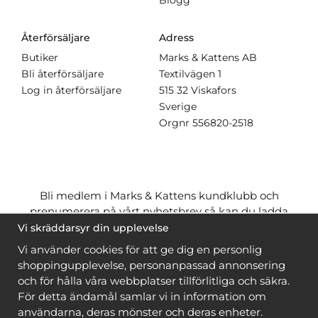
Blogg
Återförsäljare
Adress
Butiker
Marks & Kattens AB
Bli återförsäljare
Textilvägen 1
Log in återförsäljare
515 32 Viskafors
Sverige
Orgnr
556820-2518
Bli medlem i Marks & Kattens kundklubb och
prenumerera på vårt nyhetsbrev så kan du ladda
ner många mönster
gratis
och få många
på köpet
Vi skräddarsyr din upplevelse
när du handlar garn till mönstret. Du ser vilka som
Vi använder cookies för att ge dig en personlig
är
gratis
när du är
inloggad
.
shoppingupplevelse, personanpassad annonsering
och för hålla våra webbplatser tillförlitliga och säkra.
Bli medlem
För detta ändamål samlar vi in information om
användarna, deras mönster och deras enheter.