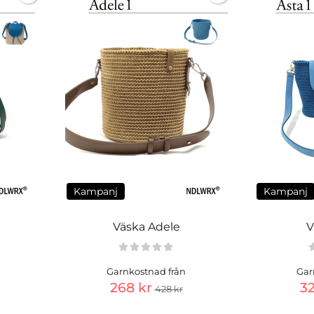
Kampanj
Kampanj
Väska Adele
V
Garnkostnad från
Gar
268 kr
32
428 kr