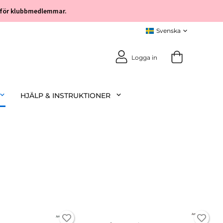
öp för klubbmedlemmar.
Logga in
HJÄLP & INSTRUKTIONER