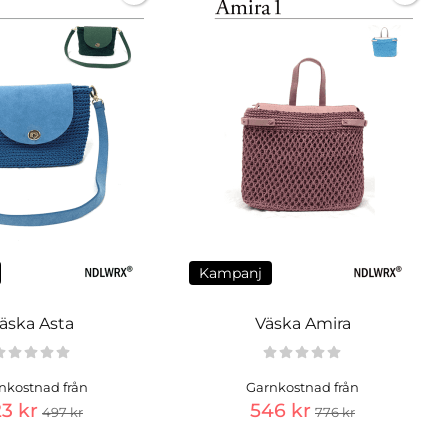
Kampanj
äska Asta
Väska Amira
nkostnad från
Garnkostnad från
3 kr
546 kr
497 kr
776 kr