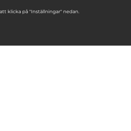
 att klicka på "Inställningar" nedan.
erna