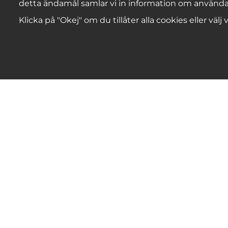
detta ändamål samlar vi in information om använda
Klicka på "Okej" om du tillåter alla cookies eller välj
Pop