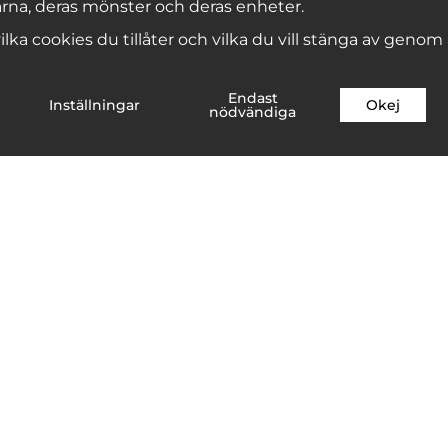
rna, deras mönster och deras enheter.
 vilka cookies du tillåter och vilka du vill stänga av genom
Endast
Inställningar
Okej
nödvändiga
ulära produkter i underkategori