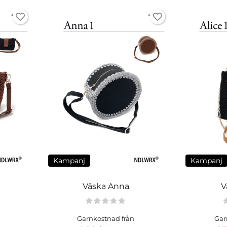
Kampanj
Kampanj
Väska Anna
V
Garnkostnad från
Gar