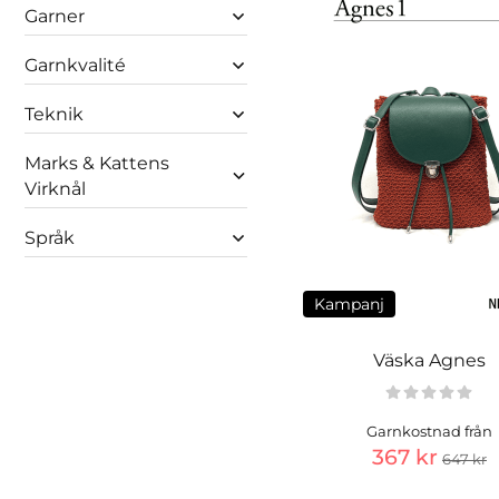
Garner
Garnkvalité
Teknik
Marks & Kattens
Virknål
Språk
Kampanj
Väska Agnes
Garnkostnad från
367 kr
647 kr